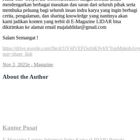
mendengarkan berbagai masukan dan saran dari seluruh pihak serta
membuka peluang bagi seluruh insan indra karya yang ingin berbagi
cerita, pengalaman, dan sharing knowledge yang nantinya akan
kami jadikan konten yang terbit di E-Magazine LIDAR bisa
dikirimkan ke alamat email majalahlidar@gmail.com
Salam Semangat !
https://drive.google.com/file/d/1iVjiIVEFOofnK9yhYYopMpknbAiy
usp=share_link
Nov 2, 2022
e - Magazine
About the Author
Kantor Pusat
E-Magazine Lentera Informasi Indra Karya (LIDAR) Periode