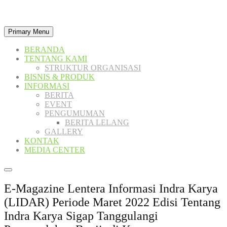
Skip
to
Primary Menu
content
BERANDA
TENTANG KAMI
STRUKTUR ORGANISASI
BISNIS & PRODUK
INFORMASI
BERITA
EVENT
PENGUMUMAN
BERITA LELANG
GALLERY
KONTAK
MEDIA CENTER
E-Magazine Lentera Informasi Indra Karya
(LIDAR) Periode Maret 2022 Edisi Tentang
Indra Karya Sigap Tanggulangi