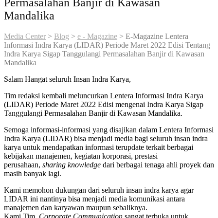
Permasalahan Banjir di Kawasan
Mandalika
Media Center
>
Blog
>
e - Magazine
>
E-Magazine Lentera
Informasi Indra Karya (LIDAR) Periode Maret 2022 Edisi Tentang
Indra Karya Sigap Tanggulangi Permasalahan Banjir di Kawasan
Mandalika
Salam Hangat seluruh Insan Indra Karya,
Tim redaksi kembali meluncurkan Lentera Informasi Indra Karya
(LIDAR) Periode Maret 2022 Edisi mengenai Indra Karya Sigap
Tanggulangi Permasalahan Banjir di Kawasan Mandalika.
Semoga informasi-informasi yang disajikan dalam Lentera Informasi
Indra Karya (LIDAR) bisa menjadi media bagi seluruh insan indra
karya untuk mendapatkan informasi terupdate terkait berbagai
kebijakan manajemen, kegiatan korporasi, prestasi
perusahaan,
sharing knowledge
dari berbagai tenaga ahli proyek dan
masih banyak lagi.
Kami memohon dukungan dari seluruh insan indra karya agar
LIDAR ini nantinya bisa menjadi media komunikasi antara
manajemen dan karyawan maupun sebaliknya.
Kami Tim
Corporate Communication
sangat terbuka untuk