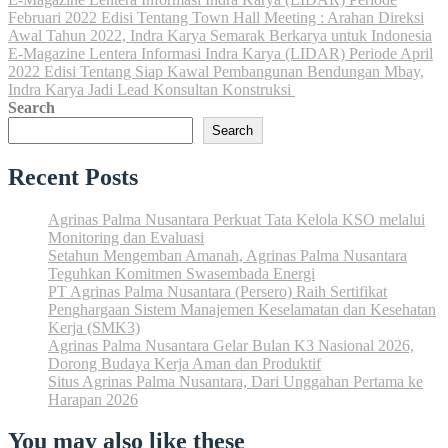
Navigasi
Februari 2022 Edisi Tentang Town Hall Meeting : Arahan Direksi
pos
Awal Tahun 2022, Indra Karya Semarak Berkarya untuk Indonesia
E-Magazine Lentera Informasi Indra Karya (LIDAR) Periode April
2022 Edisi Tentang Siap Kawal Pembangunan Bendungan Mbay,
Indra Karya Jadi Lead Konsultan Konstruksi
Search
Search
Recent Posts
Agrinas Palma Nusantara Perkuat Tata Kelola KSO melalui
Monitoring dan Evaluasi
Setahun Mengemban Amanah, Agrinas Palma Nusantara
Teguhkan Komitmen Swasembada Energi
PT Agrinas Palma Nusantara (Persero) Raih Sertifikat
Penghargaan Sistem Manajemen Keselamatan dan Kesehatan
Kerja (SMK3)
Agrinas Palma Nusantara Gelar Bulan K3 Nasional 2026,
Dorong Budaya Kerja Aman dan Produktif
Situs Agrinas Palma Nusantara, Dari Unggahan Pertama ke
Harapan 2026
You may also like these