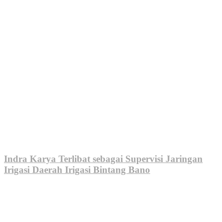
Indra Karya Terlibat sebagai Supervisi Jaringan
Irigasi Daerah Irigasi Bintang Bano