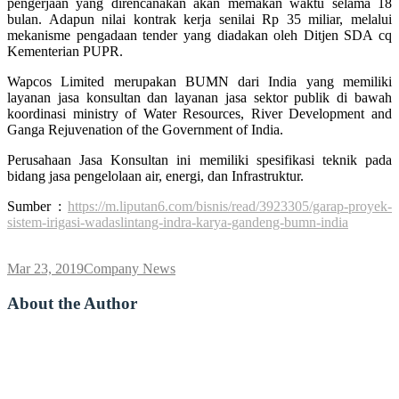
pengerjaan yang direncanakan akan memakan waktu selama 18
bulan. Adapun nilai kontrak kerja senilai Rp 35 miliar, melalui
mekanisme pengadaan tender yang diadakan oleh Ditjen SDA cq
Kementerian PUPR.
Wapcos Limited merupakan BUMN dari India yang memiliki
layanan jasa konsultan dan layanan jasa sektor publik di bawah
koordinasi ministry of Water Resources, River Development and
Ganga Rejuvenation of the Government of India.
Perusahaan Jasa Konsultan ini memiliki spesifikasi teknik pada
bidang jasa pengelolaan air, energi, dan Infrastruktur.
Sumber :
https://m.liputan6.com/bisnis/read/3923305/garap-proyek-
sistem-irigasi-wadaslintang-indra-karya-gandeng-bumn-india
Mar 23, 2019
Company News
About the Author