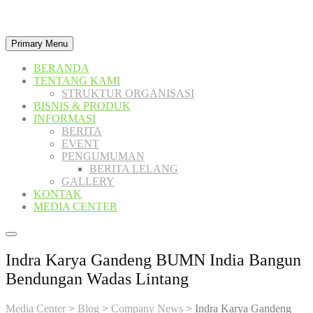
Skip
to
Primary Menu
content
BERANDA
TENTANG KAMI
STRUKTUR ORGANISASI
BISNIS & PRODUK
INFORMASI
BERITA
EVENT
PENGUMUMAN
BERITA LELANG
GALLERY
KONTAK
MEDIA CENTER
Indra Karya Gandeng BUMN India Bangun
Bendungan Wadas Lintang
Media Center
>
Blog
>
Company News
>
Indra Karya Gandeng